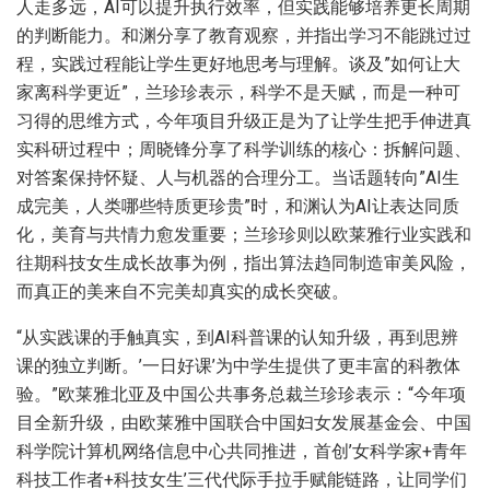
人走多远，AI可以提升执行效率，但实践能够培养更长周期
的判断能力。和渊分享了教育观察，并指出学习不能跳过过
程，实践过程能让学生更好地思考与理解。谈及”如何让大
家离科学更近”，兰珍珍表示，科学不是天赋，而是一种可
习得的思维方式，今年项目升级正是为了让学生把手伸进真
实科研过程中；周晓锋分享了科学训练的核心：拆解问题、
对答案保持怀疑、人与机器的合理分工。当话题转向”AI生
成完美，人类哪些特质更珍贵”时，和渊认为AI让表达同质
化，美育与共情力愈发重要；兰珍珍则以欧莱雅行业实践和
往期科技女生成长故事为例，指出算法趋同制造审美风险，
而真正的美来自不完美却真实的成长突破。
“从实践课的手触真实，到AI科普课的认知升级，再到思辨
课的独立判断。’一日好课’为中学生提供了更丰富的科教体
验。”欧莱雅北亚及中国公共事务总裁兰珍珍表示
：
“今年项
目全新升级，由欧莱雅中国联合中国妇女发展基金会、中国
科学院计算机网络信息中心共同推进，首创’女科学家+青年
科技工作者+科技女生’三代代际手拉手赋能链路，让同学们