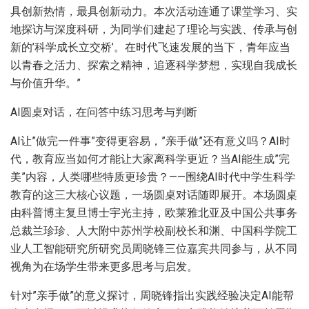
具创新热情，最具创新动力。本次活动连通了课堂学习、实
地探访与深度科研，为同学们建起了理论与实践、传承与创
新的’科学成长立交桥’。在时代飞速发展的当下，青年应当
以青春之活力、探索之精神，追逐科学梦想，实现自我成长
与价值升华。”
AI圆桌对话，在问答中练习思考与判断
AI让”做完一件事”变得更容易，”亲手做”还有意义吗？AI时
代，教育应当如何才能让大家离科学更近？当AI能生成”完
美”内容，人类哪些特质更珍贵？——围绕AI时代中学生科学
教育的这三大核心议题，一场圆桌对话随即展开。本场圆桌
由科普博主复旦博士宇光主持，欧莱雅北亚及中国公共事务
总裁兰珍珍、人大附中苏州学校副校长和渊、中国科学院工
业人工智能研究所研究员周晓锋三位嘉宾共同参与，从不同
视角为在场学生带来更多思考与启发。
针对”亲手做”的意义探讨，周晓锋指出实践经验决定AI能帮