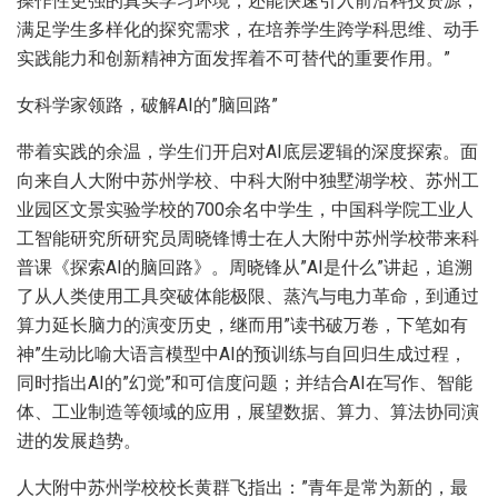
操作性更强的真实学习环境，还能快速引入前沿科技资源，
满足学生多样化的探究需求，在培养学生跨学科思维、动手
实践能力和创新精神方面发挥着不可替代的重要作用。”
女科学家领路，破解AI的”脑回路”
带着实践的余温，学生们开启对AI底层逻辑的深度探索。面
向来自人大附中苏州学校、中科大附中独墅湖学校、苏州工
业园区文景实验学校的700余名中学生，中国科学院工业人
工智能研究所研究员周晓锋博士在人大附中苏州学校带来科
普课《探索AI的脑回路》。周晓锋从”AI是什么”讲起，追溯
了从人类使用工具突破体能极限、蒸汽与电力革命，到通过
算力延长脑力的演变历史，继而用”读书破万卷，下笔如有
神”生动比喻大语言模型中AI的预训练与自回归生成过程，
同时指出AI的”幻觉”和可信度问题；并结合AI在写作、智能
体、工业制造等领域的应用，展望数据、算力、算法协同演
进的发展趋势。
人大附中苏州学校校长黄群飞指出：”青年是常为新的，最